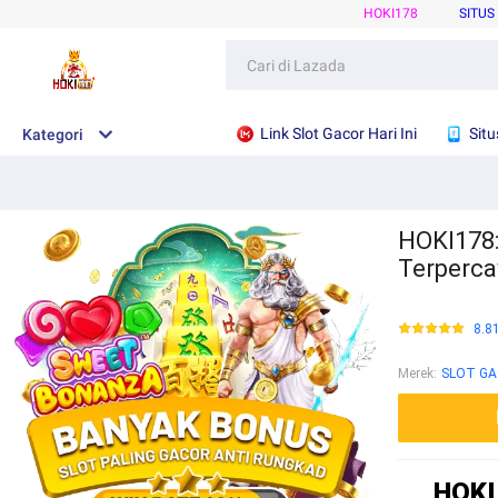
HOKI178
SITUS
Link Slot Gacor Hari Ini
Situ
Kategori
HOKI178:
Terpercay
8.8
Merek
:
SLOT G
HOKI1